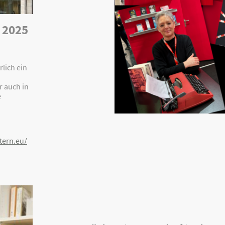
 2025
rlich ein
r auch in
e
tern.eu/