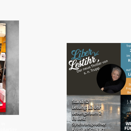
"
in
roßartige