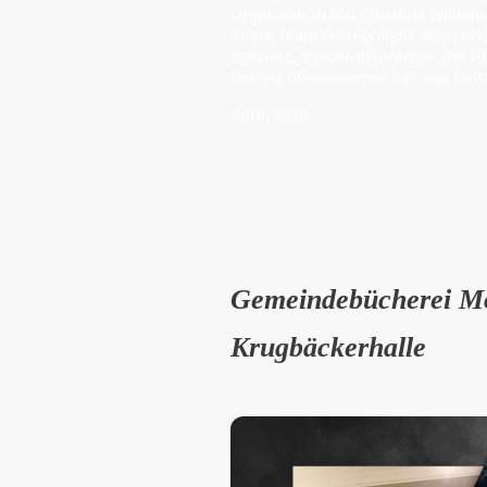
Organisation von Christina Willem
ihrem Team ein Highlight. Auch Kri
Schwarz, Synchronsprecher, der fü
Lesung übernommen hat, war fanta
April, 2026
Gemeindebücherei M
Krugbäckerhalle