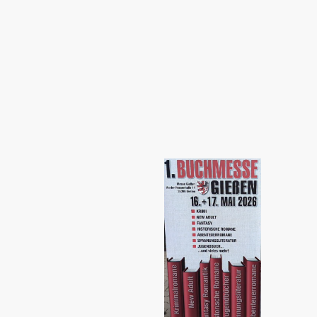
me
Neuerscheinung
Liste
Die Autorin
Termine
Trupp
S. N.