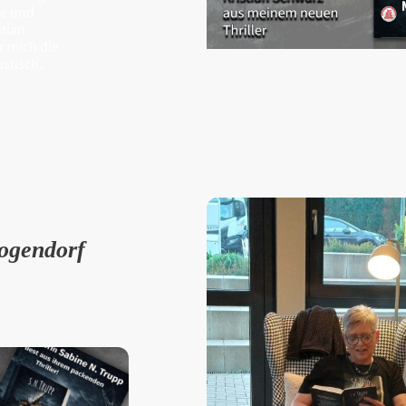
se und
stian
r mich die
stisch.
ogendorf